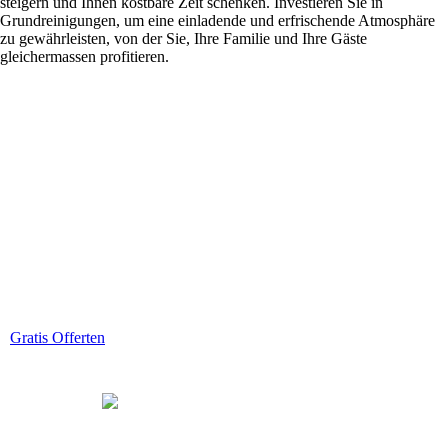
steigern und Ihnen kostbare Zeit schenken. Investieren Sie in
Grundreinigungen, um eine einladende und erfrischende Atmosphäre
zu gewährleisten, von der Sie, Ihre Familie und Ihre Gäste
gleichermassen profitieren.
Wenn´s sauber sein soll
Jetzt kostenlose & unverbindliche Reinigungsofferte einholen
Gratis Offerten